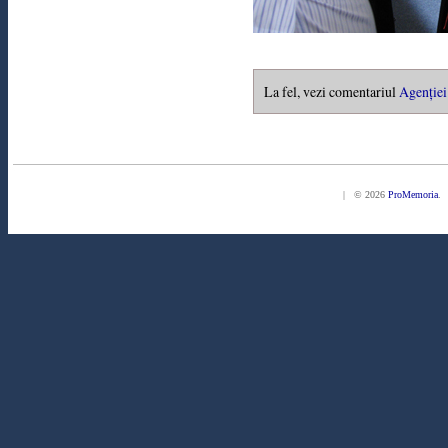
La fel, vezi comentariul
Agenției
| © 2026
ProMemoria
. 