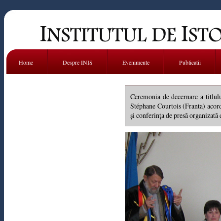
Home
Despre INIS
Evenimente
Publicatii
Ceremonia de decernare a titlulu
Stéphane Courtois (Franta) acord
și conferința de presă organizată